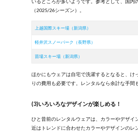
いるところが多いようです。参考として、国内
を選ぶ
（2025/26シーズン）。
1.2.2
デザイ
ンやカ
上越国際スキー場（新潟県）
ラーを
選ぶ
軽井沢スノーパーク（長野県）
1.2.3
苗場スキー場（新潟県）
保温性
や防水
性を確
ほかにもウェアは自宅で洗濯するとなると、け
認
りの費用も必要です。レンタルなら余計な手間
1.2.4
ポケッ
トなど
(3)いろいろなデザインが楽しめる！
収納も
チェッ
ひと昔前のレンタルウェアは、カラーやデザイ
ク
近はトレンドに合わせたカラーやデザインのレ
1.2.5
おしゃ