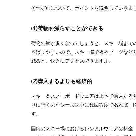
済的
それぞれについて、ポイントを説明していきま
1.1.3
(3)いろ
いろな
(1)荷物を減らすことができる
デザイ
ンが楽
荷物の量が多くなってしまうと、スキー場まで
しめ
さばりやすいので、スキー場で板やブーツなど
る！
減ると、快適にアクセスできますよ。
1.2
レン
タル
(2)購入するよりも経済的
ウェ
アの
基本
スキー＆スノーボードウェアは上下で購入すると
的な
りに行くのがシーズン中に数回程度であれば、
選び
す。
方
1.2.1
国内のスキー場におけるレンタルウェアの料金（1
サイズ