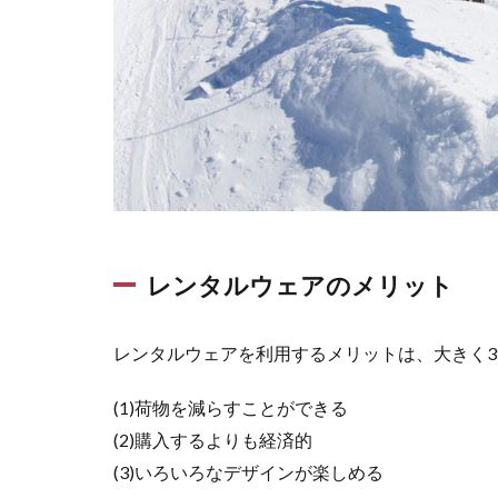
事
情
1.1
レン
タル
ウェ
アの
メリ
ット
1.1.1
(1)荷物
レンタルウェアのメリット
を減ら
すこと
ができ
レンタルウェアを利用するメリットは、大きく3
る
(1)荷物を減らすことができる
1.1.2
(2)購入
(2)購入するよりも経済的
するよ
(3)いろいろなデザインが楽しめる
りも経