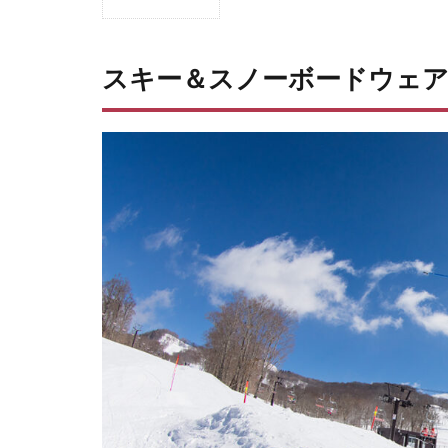
1
ス
キ
スキー＆スノーボードウェ
ー
＆
ス
ノ
ー
ボ
ー
ド
ウ
ェ
ア
の
レ
ン
タ
ル
最
新