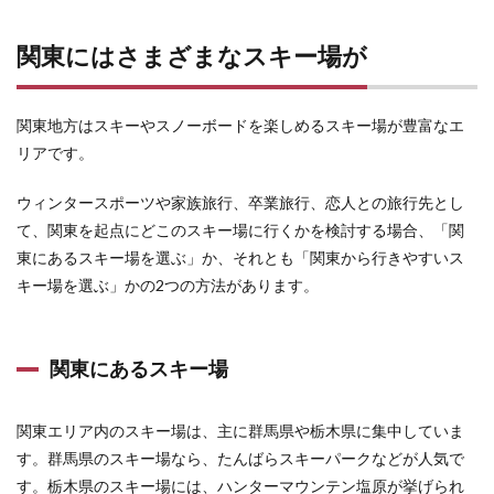
関東
には
さま
関東にはさまざまなスキー場が
ざま
なス
キー
関東地方はスキーやスノーボードを楽しめるスキー場が豊富なエ
場が
リアです。
1.1
関東
ウィンタースポーツや家族旅行、卒業旅行、恋人との旅行先とし
にあ
るス
て、関東を起点にどこのスキー場に行くかを検討する場合、「関
キー
東にあるスキー場を選ぶ」か、それとも「関東から行きやすいス
場
キー場を選ぶ」かの2つの方法があります。
1.2
関東
から
行け
関東にあるスキー場
るス
キー
場
関東エリア内のスキー場は、主に群馬県や栃木県に集中していま
2
す。群馬県のスキー場なら、たんばらスキーパークなどが人気で
電車
す。栃木県のスキー場には、ハンターマウンテン塩原が挙げられ