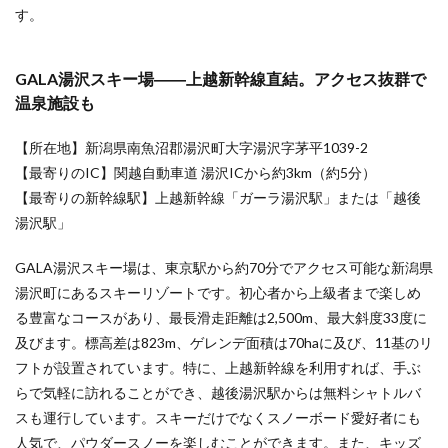
歩す
す。
ぐ、多
彩なコ
ースで
GALA湯沢スキー場――上越新幹線直結。アクセス抜群で
誰でも
楽しめ
温泉施設も
る
4.2
【所在地】新潟県南魚沼郡湯沢町大字湯沢字茅平1039-2
子連
【最寄りのIC】関越自動車道 湯沢ICから約3km（約5分）
れフ
【最寄りの新幹線駅】上越新幹線「ガーラ湯沢駅」または「越後
ァミ
リー
湯沢駅」
には
キッ
GALA湯沢スキー場は、東京駅から約70分でアクセス可能な新潟県
ズパ
湯沢町にあるスキーリゾートです。初心者から上級者まで楽しめ
ーク
が充
る豊富なコースがあり、最長滑走距離は2,500m、最大斜度33度に
実し
及びます。標高差は823m、ゲレンデ面積は70haに及び、11基のリ
たス
キー
フトが設置されています。特に、上越新幹線を利用すれば、手ぶ
場が
らで気軽に訪れることができ、越後湯沢駅からは無料シャトルバ
おす
スも運行しています。スキーだけでなくスノーボード愛好者にも
すめ
人気で、パウダースノーを楽しむことができます。また、キッズ