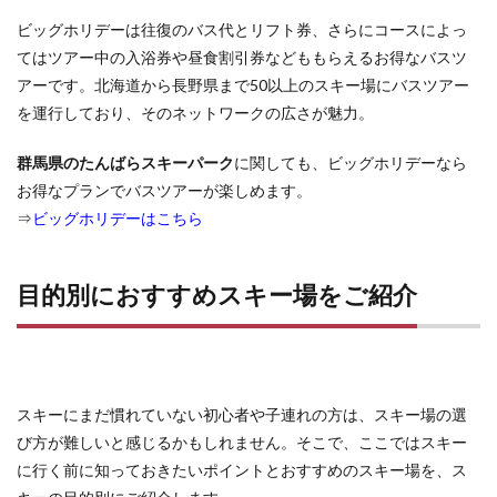
岩原ス
ビッグホリデーは往復のバス代とリフト券、さらにコースによっ
キー場
――
てはツアー中の入浴券や昼食割引券などももらえるお得なバスツ
広々と
アーです。北海道から長野県まで50以上のスキー場にバスツアー
滑
を運行しており、そのネットワークの広さが魅力。
走！
誰もが
楽しめ
群馬県のたんばらスキーパーク
に関しても、ビッグホリデーなら
る20コ
お得なプランでバスツアーが楽しめます。
ースの
超ワイ
⇒
ビッグホリデーはこちら
ドコー
ス
6.1.2
目的別におすすめスキー場をご紹介
舞子ス
ノーリ
ゾート
――高
速から1
分、都
スキーにまだ慣れていない初心者や子連れの方は、スキー場の選
心から
び方が難しいと感じるかもしれません。そこで、ここではスキー
好アク
に行く前に知っておきたいポイントとおすすめのスキー場を、ス
セス！