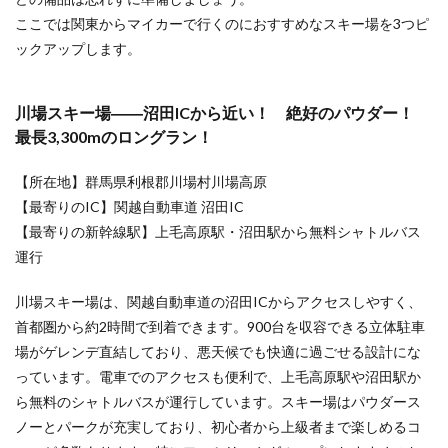
90％、
雪質抜
ここでは関東からマイカーで行くのにおすすめなスキー場を3つピ
群の軽
ックアップします。
井沢の
ファミ
リース
川場スキー場――沼田ICから近い！ 絶好のパウダー！
キー場
最長3,300mのロングラン！
5
日程
【所在地】群馬県利根郡川場村川場高原
別に
おす
【最寄りのIC】関越自動車道 沼田IC
すめ
【最寄りの新幹線駅】上毛高原駅・沼田駅から無料シャトルバス
スキ
ー場
運行
をご
紹介
川場スキー場は、関越自動車道の沼田ICからアクセスしやすく、
5.1
首都圏から約2時間で到着できます。900台を収容できる立体駐車
日帰
場がゲレンデ直結しており、悪天候でも快適に過ごせる設計にな
りで
っています。電車でのアクセスも便利で、上毛高原駅や沼田駅か
スキ
ーを
ら無料のシャトルバスが運行しています。スキー場はパウダース
楽し
ノーとパークが充実しており、初心者から上級者まで楽しめるコ
むな