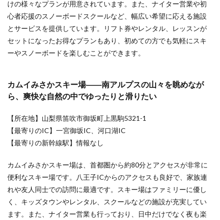
けの様々なプランが用意されています。また、ナイター営業や初
ゾート
心者応援のスノーボードスクールなど、幅広い希望に応える施設
――バ
リエー
とサービスを提供しています。リフト券やレンタル、レッスンが
ション
セットになったお得なプランもあり、初めての方でも気軽にスキ
のある
ーやスノーボードを楽しむことができます。
地形を
活かし
たコー
スが魅
カムイみさかスキー場――南アルプスの山々を眺めなが
力
ら、爽快な自然の中でゆったりと滑りたい
5.2
宿泊
【所在地】山梨県笛吹市御坂町上黒駒5321-1
する
【最寄りのIC】一宮御坂IC、河口湖IC
な
ら、
【最寄りの新幹線駅】情報なし
日程
や予
カムイみさかスキー場は、首都圏から約80分とアクセスが非常に
算に
合わ
便利なスキー場です。八王子ICからのアクセスも良好で、家族連
せて
れや友人同士での訪問に最適です。スキー場はファミリーに優し
スキ
く、キッズタウンやレンタル、スクールなどの施設が充実してい
ー場
を選
ます。また、ナイター営業も行っており、日中だけでなく夜も楽
べる