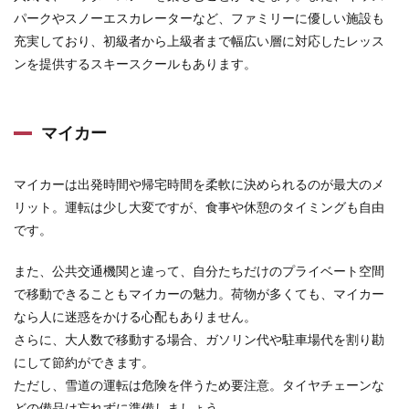
4.2.1
パークやスノーエスカレーターなど、ファミリーに優しい施設も
ハンタ
ーマウ
充実しており、初級者から上級者まで幅広い層に対応したレッス
ンテン
ンを提供するスキースクールもあります。
塩原
――関
東最大
級！
マイカー
雄大な
自然を
ファミ
マイカーは出発時間や帰宅時間を柔軟に決められるのが最大のメ
リーで
楽しめ
リット。運転は少し大変ですが、食事や休憩のタイミングも自由
るスキ
です。
ー場
4.2.2
また、公共交通機関と違って、自分たちだけのプライベート空間
軽井沢
で移動できることもマイカーの魅力。荷物が多くても、マイカー
スノー
パーク
なら人に迷惑をかける心配もありません。
――都
さらに、大人数で移動する場合、ガソリン代や駐車場代を割り勘
心から
にして節約ができます。
約100
分！
ただし、雪道の運転は危険を伴うため要注意。タイヤチェーンな
晴天率
どの備品は忘れずに準備しましょう。