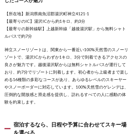
したコースが魅力
【所在地】新潟県南魚沼郡湯沢町神立4121-1
【最寄りのIC】湯沢ICから約1キロ、約3分
【最寄りの新幹線駅】上越新幹線「越後湯沢駅」から無料シャト
ルバスで約7分
神立スノーリゾートは、関東から一番近い100%天然雪のスノーリ
ゾートで、湯沢ICからわずか1キロ、3分で到着できるアクセスの
良さが魅力です。越後湯沢駅からは無料シャトルバスが運行して
おり、約7分でリゾートに到着します。初心者から上級者まで楽し
める16種類の多彩なコースがあり、あらゆるレベルのスキーヤー
やスノーボーダーに対応しています。100%天然雪のゲレンデは、
圧倒的な開放感と滑走感を提供し、訪れるすべての人に感動の体
験を約束します。
宿泊するなら、日程や予算に合わせてスキー場
を選べる