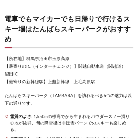
スキ
ー場
をご
電車でもマイカーでも日帰りで行けるス
紹介
3.1
キー場はたんばらスキーパークがおすす
電車
め
3.1.1
GALA湯
沢スキ
【所在地】群馬県沼田市玉原高原
ー場
【最寄りのIC（インターチェンジ）】関越自動車道（関越道）
――上
越新幹
沼田IC
線直
【最寄りの新幹線駅】上越新幹線 上毛高原駅
結。ア
クセス
抜群で
たんばらスキーパーク（TAMBARA）を訪れるべき6つの魅力は以
温泉施
下の通りです。
設も
3.2
雪質のよさ:
1,550mの標高でから生まれるパウダースノー滑り
マイ
心地が抜群、間の降雪後は非圧雪バーンでのスキーも楽しめ
カー
る。
3.2.1