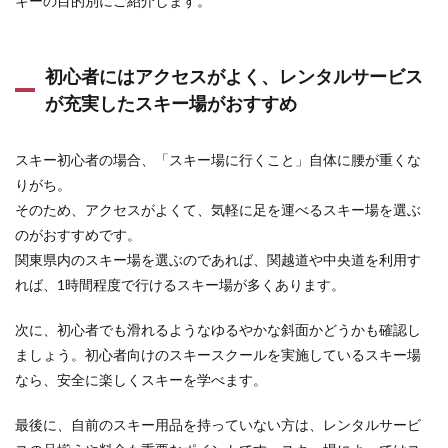
キーの目的別にご紹介します。
6.2
長野
県の
おす
初心者にはアクセスがよく、レンタルサービス
すめ
が充実したスキー場がおすすめ
スキ
ー場
6.2.1
スキー初心者の場合、「スキー場に行くこと」自体に腰が重くな
竜王ス
りがち。
キーパ
ーク
そのため、アクセスがよくて、気軽に足を運べるスキー場を選ぶ
――パ
のがおすすめです。
ークエ
関東県内のスキー場を選ぶのであれば、関越道や中央道を利用す
リアが
充実し
れば、1時間程度で行けるスキー場が多くあります。
てお
り、ス
次に、初心者でも滑れるようなゆるやかな斜面かどうかも確認し
ノーボ
ーダー
ましょう。初心者向けのスキースクールを実施しているスキー場
に人気
なら、安全に楽しくスキーを学べます。
6.2.2
富士見
最後に、自前のスキー用品を持っていない方は、レンタルサービ
パノラ