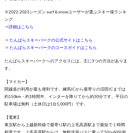
と滑り
たい
※2022-2023シーズン surf＆snowユーザーが選ぶスキー場ランキ
3.3
ング
バス
⇒
詳細はこちら
3.3.1
⇒
たんばらスキーパークの公式サイトはこちら
オリオ
ンツア
⇒
たんばらスキーパークのコースガイドはこちら
ー
3.3.2
たんばらスキーパークへのアクセスには、主に3つの方法がありま
ビッグ
す。
ホリデ
ー
【マイカー】
4
関越道の利用が最も便利です。練馬ICから最寄りの沼田ICまでは
目的
約150km・約1時間半、インターを降りてから約30分です。平日の
別に
おす
駐車場は無料（土休日は1台1,000円）です。
すめ
スキ
【電車】
ー場
東京駅から上越新幹線で最寄り駅の上毛高原駅まで最短で１時間
をご
紹介
程度です。上毛高原駅からは、無料送迎バスに乗って50〜60分前