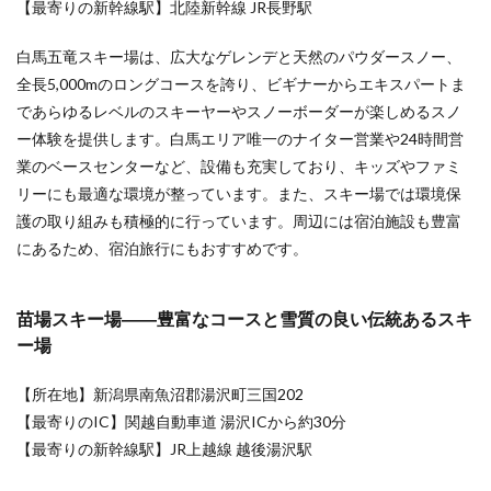
【最寄りの新幹線駅】北陸新幹線 JR長野駅
白馬五竜スキー場は、広大なゲレンデと天然のパウダースノー、
全長5,000mのロングコースを誇り、ビギナーからエキスパートま
であらゆるレベルのスキーヤーやスノーボーダーが楽しめるスノ
ー体験を提供します。白馬エリア唯一のナイター営業や24時間営
業のベースセンターなど、設備も充実しており、キッズやファミ
リーにも最適な環境が整っています。また、スキー場では環境保
護の取り組みも積極的に行っています。周辺には宿泊施設も豊富
にあるため、宿泊旅行にもおすすめです。
苗場スキー場――豊富なコースと雪質の良い伝統あるスキ
ー場
【所在地】新潟県南魚沼郡湯沢町三国202
【最寄りのIC】関越自動車道 湯沢ICから約30分
【最寄りの新幹線駅】JR上越線 越後湯沢駅