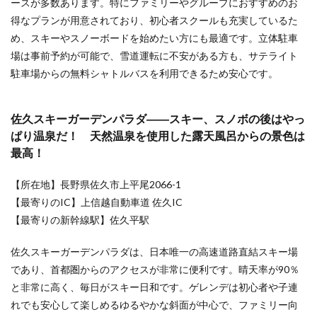
ら、
ースが多数あります。特にファミリーやグループにおすすめのお
アク
得なプランが用意されており、初心者スクールも充実しているた
セス
め、スキーやスノーボードを始めたい方にも最適です。立体駐車
を重
視す
場は事前予約が可能で、雪道運転に不安がある方も、サテライト
る
駐車場からの無料シャトルバスを利用できるため安心です。
5.1.1
石打丸
山スキ
佐久スキーガーデンパラダ――スキー、スノボの後はやっ
ー場
ぱり温泉だ！ 天然温泉を使用した露天風呂からの景色は
――広
最高！
大なエ
リアに
開発さ
【所在地】長野県佐久市上平尾2066-1
れたバ
【最寄りのIC】上信越自動車道 佐久IC
リエー
ション
【最寄りの新幹線駅】佐久平駅
豊かな
コース
佐久スキーガーデンパラダは、日本唯一の高速道路直結スキー場
が魅
力！
であり、首都圏からのアクセスが非常に便利です。晴天率が90％
と非常に高く、毎日がスキー日和です。ゲレンデは初心者や子連
5.1.2
れでも安心して楽しめるゆるやかな斜面が中心で、ファミリー向
神立ス
ノーリ