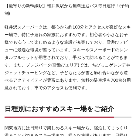
【最寄りの新幹線駅】軽井沢駅から無料送迎バス毎日運行！(予約
上アク
ティビ
制)
ティが
充実
軽井沢スノーパークは、都心から約100分とアクセスが良好なスキ
6.3.8
ー場で、特に子連れの家族におすすめです。初心者や小さなお子
オグナ
様でも安心して楽しめるような施設が充実しており、雪遊びデビ
ほたか
スキー
ューに最適な環境が整っています。スキーやスノーボードのレン
場――
タルフルセットが用意されており、手ぶらで訪れることができま
充実し
す。また、プレジパーク(雪遊びエリア)では、ちびっこゲレンデや
たスノ
ーパー
ジェットチュービングなど、子どもたちが雪と触れ合いながら遊
クを楽
べるアクティビティが豊富にあります。無料の駐車場も700台分用
しめる
意されており、車でのアクセスも便利です。
6.4
栃木
県の
日程別におすすめスキー場をご紹介
おす
すめ
スキ
ー場
関東地方には日帰りで楽しめるスキー場から、宿泊してじっくり
6.4.1
滑ることができるスキー場まで、様々な施設があります。日帰り