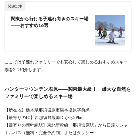
6.3.4
関連記事
奥利根
スノー
関東から行ける子連れ向きのスキー場
パーク
――おすすめ16選
――関
東最大
級、標
高差
500m、
全長
2,500m
ここでは子連れファミリーでも安心して楽しめるおすすめスキー
のロン
場を2つ紹介します。
グラ
ン！
6.3.5
ハンターマウンテン塩原――関東最大級！ 雄大な自然を
スノー
ファミリーで楽しめるスキー場
パーク
尾瀬戸
倉――
【所在地】栃木県那須塩原市湯本塩原字前黒
多彩な
【最寄りのIC】西那須野塩原ICから29km
コース
【最寄りの新幹線駅】東北新幹線「那須塩原駅」から日帰りシャ
と
2,200m
トルバス（無料・完全予約制）またはタクシー