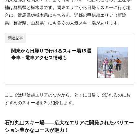
補は群馬県と栃木県です。関東エリアから日帰りスキーに行く場
6.5
合は、群馬県や栃木県はもちろん、近郊の甲信越エリア（新潟
山梨
県の
県、長野県、山梨県）にも多くの人気スキー場があります。
おす
すめ
スキ
関連記事
ー場
関東から日帰りで行けるスキー場19選
6.5.1
◆車・電車アクセス情報も
ふじて
んスノ
ーリゾ
ート
――パ
ウダー
スノー
ここでは甲信越エリアのなかから、とくに日帰りで訪れるのにお
を満
すすめのスキー場を2つ紹介します。
喫！
富士山
の麓で
最高の
石打丸山スキー場――広大なエリアに開発されたバリエー
スキー
ション豊かなコースが魅力！
体験！