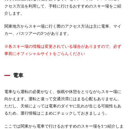
ート
クセス方法を利用して、手軽に行けるおすすめのスキー場をご紹
――雪
質抜
介します。
群！
新潟の
関東地方からスキー場に行く際のアクセス方法は主に電車、マイ
自然を
満喫で
カー、バスツアーの3つがあります。
きる、
ファミ
※各スキー場の情報は変更されている場合がありますので、必ず
リーに
事前にオフィシャルサイトをごらんください
優しい
スキー
場
4.1.2
電車
軽井沢
プリン
スホテ
電車なら運転の必要がなく、仮眠や休憩をとりながらスキー場に
ルスキ
向かえます。運転と違って交通渋滞にはまる心配もありません。
ー場
――軽
ただし、天候によっては電車のダイヤに乱れが生じる可能性もあ
井沢プ
るため、運行情報はこまめにチェックしておきましょう。
リンス
ホテル
から徒
ここでは関東から電車で行けるおすすめのスキー場を1つ紹介しま