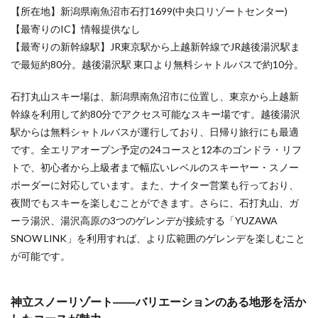
6.6
【所在地】新潟県南魚沼市石打1699(中央口リゾートセンター)
埼玉
【最寄りのIC】情報提供なし
県の
おす
【最寄りの新幹線駅】JR東京駅から上越新幹線でJR越後湯沢駅ま
すめ
で最短約80分。越後湯沢駅 東口より無料シャトルバスで約10分。
スキ
ー場
石打丸山スキー場は、新潟県南魚沼市に位置し、東京から上越新
6.6.1
幹線を利用して約80分でアクセス可能なスキー場です。越後湯沢
狭山ス
駅からは無料シャトルバスが運行しており、日帰り旅行にも最適
キー場
――池
です。全エリアオープン予定の24コースと12本のゴンドラ・リフ
袋から
トで、初心者から上級者まで幅広いレベルのスキーヤー・スノー
40
ボーダーに対応しています。また、ナイター営業も行っており、
分！
夜も楽
夜間でもスキーを楽しむことができます。さらに、石打丸山、ガ
しめ
ーラ湯沢、湯沢高原の3つのゲレンデが接続する「YUZAWA
る、都
心から
SNOW LINK」を利用すれば、より広範囲のゲレンデを楽しむこと
近い屋
が可能です。
内スキ
ー場
神立スノーリゾート――バリエーションのある地形を活か