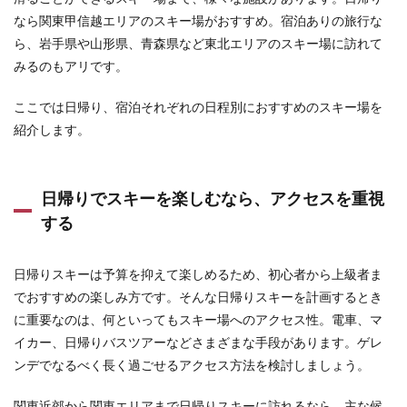
ハンタ
なら関東甲信越エリアのスキー場がおすすめ。宿泊ありの旅行な
ーマウ
ら、岩手県や山形県、青森県など東北エリアのスキー場に訪れて
ンテン
塩原
みるのもアリです。
――関
東最大
ここでは日帰り、宿泊それぞれの日程別におすすめのスキー場を
級！
雄大な
紹介します。
自然を
ファミ
リーで
楽しめ
日帰りでスキーを楽しむなら、アクセスを重視
る
する
6.4.2
エーデ
ルワイ
日帰りスキーは予算を抑えて楽しめるため、初心者から上級者ま
ススキ
でおすすめの楽しみ方です。そんな日帰りスキーを計画するとき
ーリゾ
に重要なのは、何といってもスキー場へのアクセス性。電車、マ
ート
――家
イカー、日帰りバスツアーなどさまざまな手段があります。ゲレ
族向け
ンデでなるべく長く過ごせるアクセス方法を検討しましょう。
のスキ
ーリゾ
ート
関東近郊から関東エリアまで日帰りスキーに訪れるなら、主な候