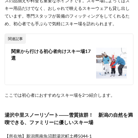
スの品揃えや料金も重要なポイントです。スキー場によってはス
マリゾ
キー用品だけでなく、おしゃれで映えるスキーウェアも貸し出し
ート
――と
ています。専門スタッフが装備のフィッティングをしてくれるた
にかく
め、初心者でも手ぶらで気軽にスキー場を訪れられます。
近
い！
富士山
関連記事
を望
む、開
関東から行ける初心者向けスキー場17
放感あ
選
ふれる
スキー
場
6.2.3
X-JAM
高井富
ここでは初心者におすすめなスキー場を2つ紹介します。
士＆よ
ませ温
泉――
グルー
湯沢中里スノーリゾート――雪質抜群！ 新潟の自然を満
プ向け
喫できる、ファミリーに優しいスキー場
のイベ
ントが
豊富
【所在地】新潟県南魚沼郡湯沢町土樽5044-1