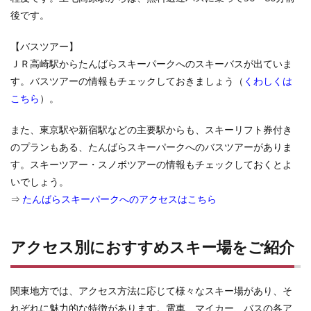
後です。
4.1
初心
者に
【バスツアー】
はア
ＪＲ高崎駅からたんばらスキーパークへのスキーバスが出ていま
クセ
スが
す。バスツアーの情報もチェックしておきましょう（
くわしくは
よ
こちら
）。
く、
レン
また、東京駅や新宿駅などの主要駅からも、スキーリフト券付き
タル
サー
のプランもある、たんばらスキーパークへのバスツアーがありま
ビス
す。スキーツアー・スノボツアーの情報もチェックしておくとよ
が充
実し
いでしょう。
たス
⇒
たんばらスキーパークへのアクセスはこちら
キー
場が
おす
すめ
アクセス別におすすめスキー場をご紹介
4.1.1
湯沢中
関東地方では、アクセス方法に応じて様々なスキー場があり、そ
里スノ
ーリゾ
れぞれに魅力的な特徴があります。電車、マイカー、バスの各ア