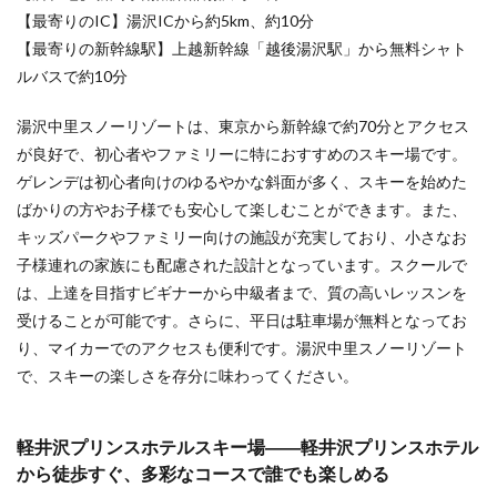
で、ナ
【最寄りのIC】湯沢ICから約5km、約10分
イター
【最寄りの新幹線駅】上越新幹線「越後湯沢駅」から無料シャト
も楽し
める！
ルバスで約10分
6.2.4
湯沢中里スノーリゾートは、東京から新幹線で約70分とアクセス
斑尾高
原スキ
が良好で、初心者やファミリーに特におすすめのスキー場です。
ー場
ゲレンデは初心者向けのゆるやかな斜面が多く、スキーを始めた
――高
原の自
ばかりの方やお子様でも安心して楽しむことができます。また、
然を活
キッズパークやファミリー向けの施設が充実しており、小さなお
かした
子様連れの家族にも配慮された設計となっています。スクールで
コース
で、初
は、上達を目指すビギナーから中級者まで、質の高いレッスンを
心者か
受けることが可能です。さらに、平日は駐車場が無料となってお
ら上級
者まで
り、マイカーでのアクセスも便利です。湯沢中里スノーリゾート
幅広く
で、スキーの楽しさを存分に味わってください。
楽しめ
る！
6.3
軽井沢プリンスホテルスキー場――軽井沢プリンスホテル
群馬
から徒歩すぐ、多彩なコースで誰でも楽しめる
県の