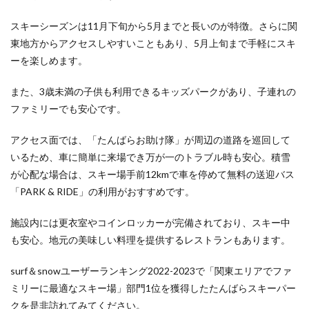
り温泉
だ！
スキーシーズンは11月下旬から5月までと長いのが特徴。さらに関
天然温
東地方からアクセスしやすいこともあり、5月上旬まで手軽にスキ
泉を使
用した
ーを楽しめます。
露天風
呂から
また、3歳未満の子供も利用できるキッズパークがあり、子連れの
の景色
ファミリーでも安心です。
は最
高！
アクセス面では、「たんばらお助け隊」が周辺の道路を巡回して
3.2.3
いるため、車に簡単に来場でき万が一のトラブル時も安心。積雪
カムイ
みさか
が心配な場合は、スキー場手前12kmで車を停めて無料の送迎バス
スキー
「PARK & RIDE」の利用がおすすめです。
場――
南アル
プスの
施設内には更衣室やコインロッカーが完備されており、スキー中
山々を
も安心。地元の美味しい料理を提供するレストランもあります。
眺めな
がら、
爽快な
surf＆snowユーザーランキング2022-2023で「関東エリアでファ
自然の
ミリーに最適なスキー場」部門1位を獲得したたんばらスキーパー
中でゆ
クを是非訪れてみてください。
ったり