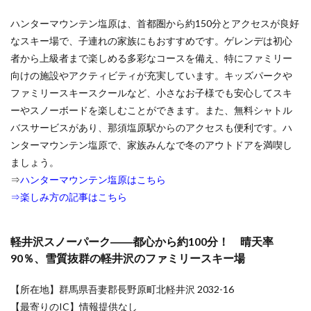
のロン
グライ
ハンターマウンテン塩原は、首都圏から約150分とアクセスが良好
ドを堪
能
なスキー場で、子連れの家族にもおすすめです。ゲレンデは初心
者から上級者まで楽しめる多彩なコースを備え、特にファミリー
6.3.6
向けの施設やアクティビティが充実しています。キッズパークや
万座温
泉スキ
ファミリースキースクールなど、小さなお子様でも安心してスキ
ー場
ーやスノーボードを楽しむことができます。また、無料シャトル
――温
泉地と
バスサービスがあり、那須塩原駅からのアクセスも便利です。ハ
しても
ンターマウンテン塩原で、家族みんなで冬のアウトドアを満喫し
知ら
ましょう。
れ、ア
フター
⇒
ハンターマウンテン塩原はこちら
スキー
⇒
楽しみ方の記事はこちら
を十分
に楽し
める
軽井沢スノーパーク――都心から約100分！ 晴天率
6.3.7
90％、雪質抜群の軽井沢のファミリースキー場
水上高
原スキ
ーリゾ
【所在地】群馬県吾妻郡長野原町北軽井沢 2032-16
ート​​
【最寄りのIC】情報提供なし
――雪