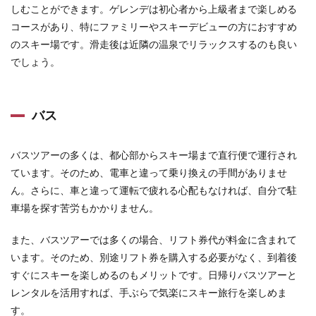
しむことができます。ゲレンデは初心者から上級者まで楽しめる
5.2.1
コースがあり、特にファミリーやスキーデビューの方におすすめ
白馬五
のスキー場です。滑走後は近隣の温泉でリラックスするのも良い
竜スキ
でしょう。
ー場
――白
馬エリ
アの中
バス
でも規
模が大
きく、
多彩な
バスツアーの多くは、都心部からスキー場まで直行便で運行され
コース
ています。そのため、電車と違って乗り換えの手間がありませ
が魅力
ん。さらに、車と違って運転で疲れる心配もなければ、自分で駐
5.2.2
車場を探す苦労もかかりません。
苗場ス
キー場
――豊
また、バスツアーでは多くの場合、リフト券代が料金に含まれて
富なコ
います。そのため、別途リフト券を購入する必要がなく、到着後
ースと
すぐにスキーを楽しめるのもメリットです。日帰りバスツアーと
雪質の
良い伝
レンタルを活用すれば、手ぶらで気楽にスキー旅行を楽しめま
統ある
す。
スキー