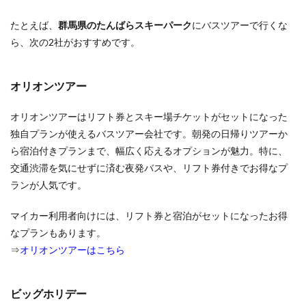
場
たとえば、
群馬県のたんばらスキーパーク
にバスツアーで行くな
6
ら、次の2社がおすすめです。
関東
およ
び近
郊の
オリオンツアー
おす
すめ
オリオンツアーはリフト券とスキー場チケットがセットになった
スキ
ー場
独自プランが使えるバスツアー会社です。朝発の日帰りツアーか
を県
ら宿泊付きプランまで、幅広く応えるオプションが魅力。特に、
別に
交通渋滞を気にせずに済む夜発バスや、リフト券付きでお得なプ
ご紹
介
ランが人気です。
6.1
マイカー利用者向けには、リフト券と宿泊がセットになったお得
新潟
県の
なプランもあります。
おす
⇒
オリオンツアーはこちら
すめ
スキ
ー場
ビッグホリデー
6.1.1