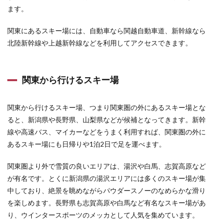
でも
ます。
マイ
カー
でも
関東にあるスキー場には、自動車なら関越自動車道、新幹線なら
日帰
北陸新幹線や上越新幹線などを利用してアクセスできます。
りで
行け
るス
キー
関東から行けるスキー場
場は
たん
ばら
スキ
関東から行けるスキー場、つまり関東圏の外にあるスキー場とな
ーパ
ると、新潟県や長野県、山梨県などが候補となってきます。新幹
ーク
線や高速バス、マイカーなどをうまく利用すれば、関東圏の外に
がお
すす
あるスキー場にも日帰りや1泊2日で足を運べます。
め
関東圏より外で雪質の良いエリアは、湯沢や白馬、志賀高原など
3
アク
が有名です。とくに新潟県の湯沢エリアには多くのスキー場が集
セス
中しており、絶景を眺めながらパウダースノーのなめらかな滑り
別に
を楽しめます。長野県も志賀高原や白馬など有名なスキー場があ
おす
すめ
り、ウインタースポーツのメッカとして人気を集めています。