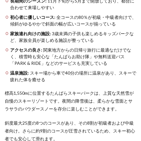
長期間のシーズン:
11月下旬から5月まで開放しており、都合に
川場ス
合わせて来場しやすい
キー場
――沼
初心者に優しいコース:
全コースの80％が初級・中級者向けで、
田ICか
傾斜がゆるやかで斜面の幅が広いコースが揃っている
ら近
い！
家族連れ向けの施設:
3歳未満の子供も楽しめるキッズパークな
絶好の
ど、家族全員が楽しめる施設が整っている
パウダ
アクセスの良さ:
ー！
関東地方からの日帰り旅行に最適なだけでな
最長
く、積雪時も安心な「たんばらお助け隊」や無料送迎バス
3,300m
「PARK & RIDE」などのサービスも充実している
のロン
グラ
温泉施設:
スキー場から車で40分の場所に温泉があり、スキーで
ン！
疲れた体を癒せる
3.2.2
標高1,550mに位置するたんばらスキーパークは、上質な天然雪が
佐久ス
キーガ
自慢のスキーリゾートです。夜間の降雪後は、柔らかな雪面とサ
ーデン
ラサラのパウダースノーを存分に楽しむことができます。
パラダ
――ス
斜度最大25度の8つのコースがあり、その8割が初級者および中級
キー、
スノボ
者向け。さらに約9割のコースが圧雪されているため、スキー初心
の後は
者でも安心して滑れます。
やっぱ