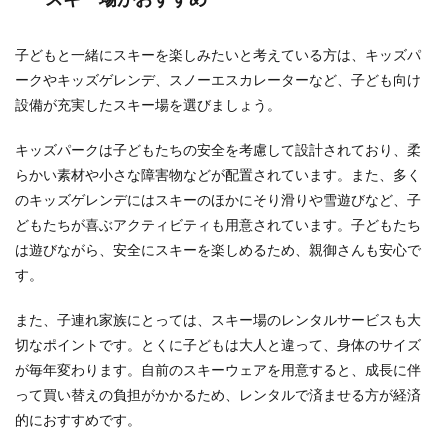
――朝
から夜
まで滑
子どもと一緒にスキーを楽しみたいと考えている方は、キッズパ
走可
能！
ークやキッズゲレンデ、スノーエスカレーターなど、子ども向け
関東屈
設備が充実したスキー場を選びましょう。
指の雪
質とア
クティ
キッズパークは子どもたちの安全を考慮して設計されており、柔
ビティ
らかい素材や小さな障害物などが配置されています。また、多く
6.3.3
のキッズゲレンデにはスキーのほかにそり滑りや雪遊びなど、子
丸沼高
どもたちが喜ぶアクティビティも用意されています。子どもたち
原スキ
は遊びながら、安全にスキーを楽しめるため、親御さんも安心で
ー場
――積
す。
雪量が
豊富
また、子連れ家族にとっては、スキー場のレンタルサービスも大
で、自
切なポイントです。とくに子どもは大人と違って、身体のサイズ
然の地
形を活
が毎年変わります。自前のスキーウェアを用意すると、成長に伴
かした
って買い替えの負担がかかるため、レンタルで済ませる方が経済
コース
を楽し
的におすすめです。
む！