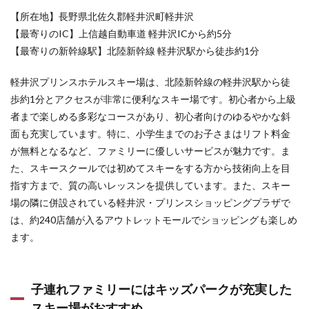
おす
【所在地】長野県北佐久郡軽井沢町軽井沢
すめ
スキ
【最寄りのIC】上信越自動車道 軽井沢ICから約5分
ー場
【最寄りの新幹線駅】北陸新幹線 軽井沢駅から徒歩約1分
6.3.1
たんば
軽井沢プリンスホテルスキー場は、北陸新幹線の軽井沢駅から徒
らスキ
歩約1分とアクセスが非常に便利なスキー場です。初心者から上級
ーパー
ク――
者まで楽しめる多彩なコースがあり、初心者向けのゆるやかな斜
雄大な
面も充実しています。特に、小学生までのお子さまはリフト料金
自然と
が無料となるなど、ファミリーに優しいサービスが魅力です。ま
温泉を
楽しめ
た、スキースクールでは初めてスキーをする方から技術向上を目
る、関
指す方まで、質の高いレッスンを提供しています。また、スキー
東随一
の雪質
場の隣に併設されている軽井沢・プリンスショッピングプラザで
にこだ
は、約240店舗が入るアウトレットモールでショッピングも楽しめ
わるス
ます。
キー場
6.3.2
ノルン
子連れファミリーにはキッズパークが充実した
水上ス
キー場
スキー場がおすすめ