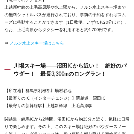
上越新幹線の上毛高原駅や水上駅から、ノルン水上スキー場まで
の無料シャトルバスが運行されており、事前の予約をすればスム
ーズに移動することができます（1日数便、いずれも20分ほど）。
なお、上毛高原からタクシーを利用すると約4,700円です。
⇒
ノルン水上スキー場はこちら
川場スキー場――沼田ICから近い！ 絶好のパ
ウダー！ 最長3,300mのロングラン！
【所在地】群馬県利根郡川場村谷地
【最寄りのIC（インターチェンジ）】関越道 沼田IC
【最寄りの新幹線駅】上越新幹線 上毛高原駅
関越道・練馬ICから2時間、沼田ICから約25分と近く、気軽に日帰
りで楽しめます。その上、このスキー場は絶好のパウダースノー
を誇り、ロングランコースは、長い距離を滑り降りる爽快感を楽