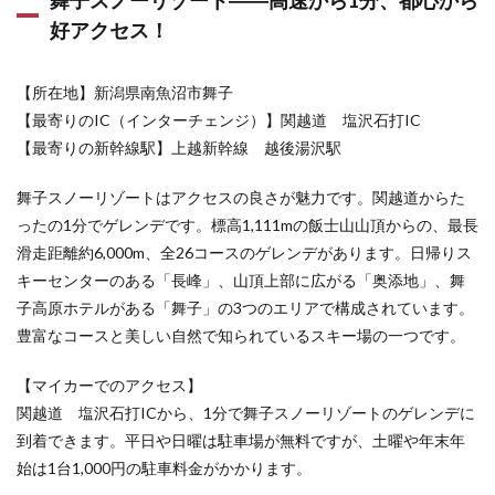
舞子スノーリゾート――高速から1分、都心から
キー場
好アクセス！
――朝
から夜
まで滑
走可
【所在地】新潟県南魚沼市舞子
能！
【最寄りのIC（インターチェンジ）】関越道 塩沢石打IC
関東屈
【最寄りの新幹線駅】上越新幹線 越後湯沢駅
指の雪
質とア
クティ
舞子スノーリゾートはアクセスの良さが魅力です。関越道からた
ビティ
ったの1分でゲレンデです。標高1,111mの飯士山山頂からの、最長
4.4
滑走距離約6,000m、全26コースのゲレンデがあります。日帰りス
川場ス
キーセンターのある「長峰」、山頂上部に広がる「奥添地」、舞
キー場
――沼
子高原ホテルがある「舞子」の3つのエリアで構成されています。
田ICか
豊富なコースと美しい自然で知られているスキー場の一つです。
ら近
い！
絶好の
【マイカーでのアクセス】
パウダ
関越道 塩沢石打ICから、1分で舞子スノーリゾートのゲレンデに
ー！
到着できます。平日や日曜は駐車場が無料ですが、土曜や年末年
最長
3,300m
始は1台1,000円の駐車料金がかかります。
のロン