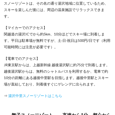
2,500m
スノーリゾートは、その名の通り湯沢地域に位置しているため、
のロン
スキーを楽しんだ後には、周辺の温泉施設でリラックスできま
グラ
す。
ン！
4.2
【マイカーでのアクセス】
かたし
関越道の湯沢ICでから約5km、10分ほどでスキー場に到着しま
な高原
スキー
す。平日は駐車場が無料ですが、土·日·祝日は500円/日です（利用
場――
可能時間には注意が必要です）。
スキー
ヤー専
用！
【電車でのアクセス】
自然と
JR東京駅からは、上越新幹線 越後湯沢駅に約75分で到着します。
共に、
越後湯沢駅からは、無料のシャトルバスを利用するか、電車で約
雄大な
景色を
10分の距離にある越後中里駅を目指します。越後中里駅とスキー
満喫し
場が直結しており、到着後すぐにゲレンデに出られます。
ながら
滑れ
る！
⇒
湯沢中里スノーリゾートはこちら
4.3
ノルン
水上ス