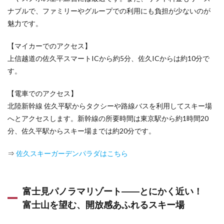
手段
ナブルで、ファミリーやグループでの利用にも負担が少ないのが
は？
魅力です。
車派そ
れとも
電車
【マイカーでのアクセス】
派？
上信越道の佐久平スマートICから約5分、佐久ICからは約10分で
――そ
す。
れぞれ
のメリ
ット・
【電車でのアクセス】
デメリ
北陸新幹線 佐久平駅からタクシーや路線バスを利用してスキー場
ットを
解説
へとアクセスします。新幹線の所要時間は東京駅から約1時間20
分、佐久平駅からスキー場までは約20分です。
8.1
日帰
りス
⇒
佐久スキーガーデンパラダはこちら
キー
にマ
イカ
ーで
富士見パノラマリゾート――とにかく近い！
行く
富士山を望む、開放感あふれるスキー場
メリ
ッ
ト・