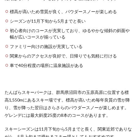
め、
雪質
標高が高いため雪質が良く、パウダースノーが楽しめる
抜群
シーズンが11月下旬から5月までと長い
の高
原ス
初心者向けのコースが充実しており、ゆるやかな傾斜の斜面や
キー
幅が広いコースが揃っている
場」
たん
ファミリー向けの施設が充実している
ばら
スキ
関東からのアクセスが良好で、日帰りでも気軽に行ける
ーパ
車で40分程度の場所に温泉施設がある
ーク
がお
すす
め！
2
たんばらスキーパークは、群馬県沼田市の玉原高原に位置する標
新潟
高1,550mにあるスキー場です。標高が高いため毎年良質の雪が降
県の
り、雪が降った翌日はさらさらのパウダースノーが楽しめます。
おす
すめ
ゲレンデには最大斜度25度の8本のコースがあります。
日帰
りス
スキーシーズンは11月下旬から5月までと長く、関東近郊でありな
キー
がら、5月上旬まで滑れるスキー場としてもおすすめです。
場