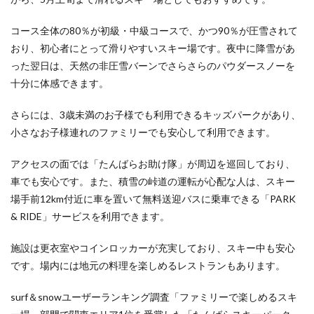
2.1
コース全体の80％が初級・中級コースで、かつ90％が圧雪されて
GALA
おり、初心者にとって滑りやすいスキー場です。夜中に降雪があ
湯沢
スキ
った翌日は、天然の非圧雪バーンでさらさらのパウダースノーを
ー場
十分に体感できます。
――
上越
新幹
さらには、3歳未満のお子様でも利用できるキッズパークがあり、
線直
小さなお子様連れのファミリーでも安心して利用できます。
結。
アク
セス
アクセスの面では「たんばらお助け隊」が周辺を巡回しており、
抜群
車でも安心です。また、積雪の峠道の運転が心配な人は、スキー
で温
場手前12km付近に車を置いて無料送迎バスに乗車できる「PARK
泉施
設も
& RIDE」サービスを利用できます。
2.2
施設は更衣室やコインロッカーが充実しており、スキー中も安心
石打
丸山
です。場内には地元の料理を楽しめるレストランもあります。
スキ
ー場
surf＆snowユーザーランキング調査「ファミリーで楽しめるスキ
――
広大