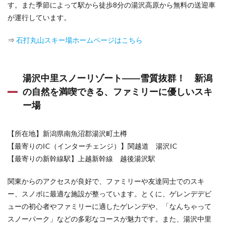
す。また季節によって駅から徒歩8分の湯沢高原から無料の送迎車
放感あ
ふれる
が運行しています。
スキー
場
⇒
石打丸山スキー場ホームページはこちら
4
群馬
県の
湯沢中里スノーリゾート――雪質抜群！ 新潟
おす
すめ
の自然を満喫できる、ファミリーに優しいスキ
日帰
ー場
りス
キー
場
【所在地】新潟県南魚沼郡湯沢町土樽
4.1
【最寄りのIC（インターチェンジ）】関越道 湯沢IC
奥利根
スノー
【最寄りの新幹線駅】上越新幹線 越後湯沢駅
パーク
――関
関東からのアクセスが良好で、ファミリーや友達同士でのスキ
東最大
ー、スノボに最適な施設が整っています。とくに、ゲレンデデビ
級、標
高差
ューの初心者やファミリーに適したゲレンデや、「なんちゃって
500m、
スノーパーク」などの多彩なコースが魅力です。また、湯沢中里
全長