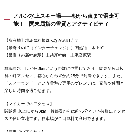
ノルン水上スキー場――朝から夜まで滑走可
能！ 関東屈指の雪質とアクティビティ
【所在地】群馬県利根郡みなかみ町寺間
【最寄りのIC（インターチェンジ）】関越道 水上IC
【最寄りの新幹線駅】上越新幹線 上毛高原駅
群馬県水上ICから3kmという距離に位置しており、関東からは抜
群の好アクセス、都心からわずか約95分で到着できます。また、
「スノーランド」という雪遊び専用のゲレンデは、家族や仲間と
楽しい時間を過ごせます。
【マイカーでのアクセス】
関越道 水上ICから3km、首都圏からは約95分という抜群にアクセ
スの良い立地です。駐車場が全日無料で利用できます。
【電車でのアクセス】