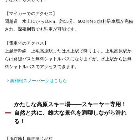
はこ
ちら
【マイカーでのアクセス】
から
関越道 水上ICから10km、約15分。600台分の無料駐車場が完備
され、深夜到着でも駐車が可能です。
【電車でのアクセス】
上越新幹線 上毛高原駅または水上駅で降ります。上毛高原駅か
らは路線バスと無料シャトルバスになりますが、水上駅からは無
料シャトルバスでアクセスできます。
⇒
奥利根スノーパークはこちら
かたしな高原スキー場――スキーヤー専用！
自然と共に、雄大な景色を満喫しながら滑れ
る！
【所在地】群馬県片品村