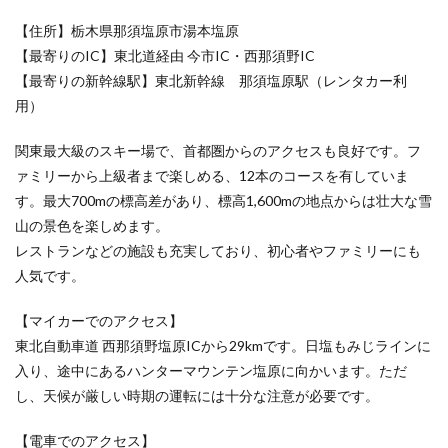
【住所】栃木県那須塩原市湯本塩原
【最寄りのIC】東北道経由 今市IC・西那須野IC
【最寄りの新幹線駅】東北新幹線 那須塩原駅（レンタカー利
用）
関東最大級のスキー場で、首都圏からのアクセスも良好です。フ
ァミリーから上級者まで楽しめる、12本のコースを有していま
す。最大700mの標高差があり、標高1,600mの地点からは壮大な雪
山の景色を楽しめます。
レストランなどの施設も充実しており、初心者やファミリーにも
人気です。
【マイカーでのアクセス】
東北自動車道 西那須野塩原ICから29kmです。日塩もみじラインに
入り、途中にあるハンターマウンテン塩原に向かいます。ただ
し、天候が厳しい時期の運転には十分な注意が必要です。
【電車でのアクセス】