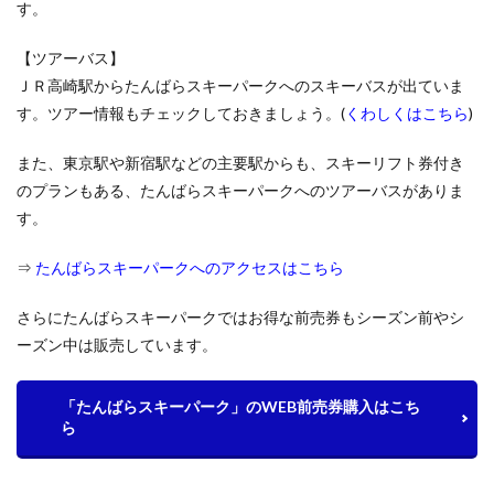
す。
満喫で
きる、
ファミ
【ツアーバス】
リーに
ＪＲ高崎駅からたんばらスキーパークへのスキーバスが出ていま
優しい
す。ツアー情報もチェックしておきましょう。(
くわしくはこちら
)
スキー
場
また、東京駅や新宿駅などの主要駅からも、スキーリフト券付き
2.4
のプランもある、たんばらスキーパークへのツアーバスがありま
舞子
スノ
す。
ーリ
ゾー
⇒
たんばらスキーパークへのアクセスはこちら
ト
――
高速
さらにたんばらスキーパークではお得な前売券もシーズン前やシ
から1
ーズン中は販売しています。
分、
都心
から
「たんばらスキーパーク」のWEB前売券購入はこち
好ア
ら
クセ
ス！
2.5