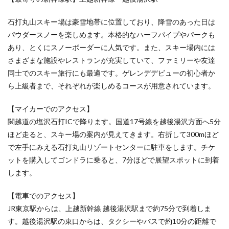
の後は
やっぱ
石打丸山スキー場は豪雪地帯に位置しており、降雪のあった日は
り温泉
だ！
パウダースノーを楽しめます。本格的なハーフパイプやパークも
天然温
あり、とくにスノーボーダーに人気です。また、スキー場内には
泉を使
さまざまな施設やレストランが充実していて、ファミリーや友達
用した
露天風
同士でのスキー旅行にも最適です。ゲレンデデビューの初心者か
呂から
ら上級者まで、それぞれが楽しめるコースが用意されています。
の景色
は最
高！
【マイカーでのアクセス】
関越道の塩沢石打ICで降ります。国道17号線を越後湯沢方面へ5分
3.4
富士見
ほど走ると、スキー場の案内が見えてきます。右折して300mほど
パノラ
で左手にみえる石打丸山リゾートセンターに駐車をします。チケ
マリゾ
ットを購入してゴンドラに乗ると、7分ほどで展望スポットに到着
ート
――と
します。
にかく
近
【電車でのアクセス】
い！
富士山
JR東京駅からは、上越新幹線 越後湯沢駅まで約75分で到着しま
を望
す。越後湯沢駅の東口からは、タクシーやバスで約10分の距離で
む、開