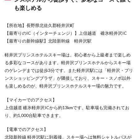
ー場
――
も楽しめる
南ア
ルプ
スの
【所在地】長野県北佐久郡軽井沢町
山々
【最寄りのIC（インターチェンジ）】上信越道 碓氷軽井沢IC
を眺
めな
【最寄りの新幹線駅】北陸新幹線 軽井沢駅
が
ら、
軽井沢プリンスホテルスキー場は、初心者から上級者まで楽しめ
爽快
な自
る多彩なコースがあります。軽井沢プリンスホテルからスキー場
然の
のゲレンデまでは徒歩3分です。また軽井沢駅には「軽井沢・プリ
中で
ンスショッピングプラザ」が隣接しており、スキー・スノボ以外
ゆっ
たり
も楽しめるのが、軽井沢プリンスホテルスキー場の魅力です。
と滑
りた
【マイカーでのアクセス】
い
上信越道 碓氷軽井沢ICから約13kmです。駐車場も完備されてお
7
り、約1,000台駐車できます。
埼玉
県の
おす
【電車でのアクセス】
すめ
北陸新幹線 軽井沢駅に到着後、スキー場へは無料シャトルバスが