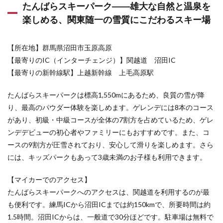
たんばらスキーパーク――雄大な自然と温泉を
楽しめる、関東随一の雪質にこだわるスキー場
【所在地】群馬県沼田市玉原高原
【最寄りのIC（インターチェンジ）】関越道 沼田IC
【最寄りの新幹線駅】上越新幹線 上毛高原駅
たんばらスキーパークは標高1,550mにあるため、良質の雪が降
り、最高のパウダー体験を楽しめます。ゲレンデには8本のコース
があり、初級・中級コースが全体の7割方を占めているため、ゲレ
ンデデビューの初心者やファミリーにもおすすめです。また、コ
ースの9割方が圧雪されており、安心して滑りを楽しめます。さら
には、キッズパークもあって3歳未満のお子様も利用できます。
【マイカーでのアクセス】
たんばらスキーパークへのアクセスは、関越道を利用するのが最
も便利です。練馬ICから沼田ICまでは約150kmで、所要時間は約
1.5時間。沼田ICからは、一般道で30分ほどです。駐車場は無料で