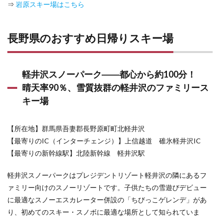
ー場
⇒
岩原スキー場はこちら
5.2
エー
長野県のおすすめ日帰りスキー場
デル
ワイ
スス
キー
リゾ
軽井沢スノーパーク――都心から約100分！
ート
晴天率90％、雪質抜群の軽井沢のファミリース
――
アフ
キー場
ター
スキ
ーも
【所在地】群馬県吾妻郡長野原町町北軽井沢
楽し
【最寄りのIC（インターチェンジ）】上信越道 碓氷軽井沢IC
みな
立地
【最寄りの新幹線駅】北陸新幹線 軽井沢駅
6
軽井沢スノーパークはプレジデントリゾート軽井沢の隣にあるフ
山梨
県の
ァミリー向けのスノーリゾートです。子供たちの雪遊びデビュー
おす
に最適なスノーエスカレーター併設の「ちびっこゲレンデ」があ
すめ
り、初めてのスキー・スノボに最適な場所として知られていま
日帰