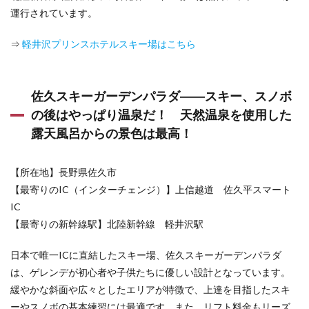
日帰
運行されています。
りス
キー
場
⇒
軽井沢プリンスホテルスキー場はこちら
7.1
狭山ス
キー場
佐久スキーガーデンパラダ――スキー、スノボ
――池
袋から
の後はやっぱり温泉だ！ 天然温泉を使用した
40
露天風呂からの景色は最高！
分！
夜も楽
しめ
【所在地】長野県佐久市
る、都
心から
【最寄りのIC（インターチェンジ）】上信越道 佐久平スマート
近い屋
IC
内スキ
ー場
【最寄りの新幹線駅】北陸新幹線 軽井沢駅
8
日本で唯一ICに直結したスキー場、佐久スキーガーデンパラダ
日帰り
スキー
は、ゲレンデが初心者や子供たちに優しい設計となっています。
に行く
緩やかな斜面や広々としたエリアが特徴で、上達を目指したスキ
とした
ーやスノボの基本練習には最適です。また、リフト料金もリーズ
ら交通