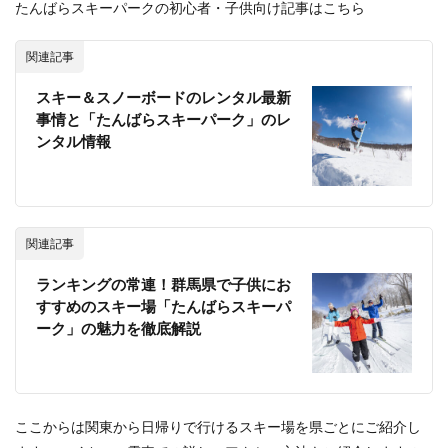
たんばらスキーパークの初心者・子供向け記事はこちら
岩原ス
キー場
――
関連記事
広々と
滑
スキー＆スノーボードのレンタル最新
走！
事情と「たんばらスキーパーク」のレ
誰もが
楽しめ
ンタル情報
る20
コース
の超ワ
イドコ
ース
関連記事
3
長野
ランキングの常連！群馬県で子供にお
県の
すすめのスキー場「たんばらスキーパ
おす
ーク」の魅力を徹底解説
すめ
日帰
りス
キー
場
ここからは関東から日帰りで行けるスキー場を県ごとにご紹介し
3.1