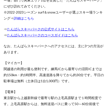
ー場」部門で関東エリア1位を受賞した「たんばらスキーパーク」
なエ
にぜひ訪れてみてください。
リア
※2022-2023シーズン surf＆snowユーザーが選ぶスキー場ランキ
に開
発さ
ング⇒
詳細はこちら
れた
バリ
⇒
たんばらスキーパークの公式サイトはこちら
エー
ショ
⇒
たんばらスキーパークのコースガイドはこちら
ン豊
かな
なお、たんばらスキーパークへのアクセスには、主に3つの方法が
コー
スが
あります。
魅
力！
【マイカー】
2.3
関越道の利用が最も便利です。練馬ICから最寄りの沼田ICまでは
湯沢中
約150km・約1時間半、高速道路を降りてから約30分です。平日の
里スノ
駐車場は無料（土休日は1台1,000円）です。
ーリゾ
ート
――雪
【電車】
質抜
東京駅から上越新幹線で最寄り駅の上毛高原駅まで１時間程度で
群！
新潟の
す。上毛高原駅からは、無料送迎バスに乗って50～60分前後で
自然を