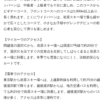
5
ンバーンは、中級者・上級者でも十分に楽しめ、このコースから
栃木
ビギナーコース、フロントコースへのコースは1,000m以上あり、
県の
長く滑れます。とくにワイドバーンは、岩原スキー場で最も緩や
おす
すめ
かで広々としたコースで、小さなお子様やゲレンデデビューの初
日帰
心者も安心して滑りを楽しめます。
りス
キー
【マイカーでのアクセス】
場
関越道の湯沢ICから、岩原スキー場へは国道17号線で約20分で
5.1
す。湯沢ICを出てすぐの交差点を左折してしばらく走ると岩原ス
ハンタ
ーマウ
キー場に到着します。冬季でも雪道になりにくく、比較的安心な
ンテン
ルートです。
塩原
――関
東最大
【電車でのアクセス】
級！
東京駅から岩原スキー場へは、上越新幹線を利用して約75分の越
雄大な
後湯沢駅で降ります。越後湯沢駅からは、地方交通バスを利用し
自然を
ファミ
ても約25分で岩原スキー場に到着します。越後湯沢駅からのバス
リーで
便が多く、アクセスは非常に便利です。
楽しめ
るスキ