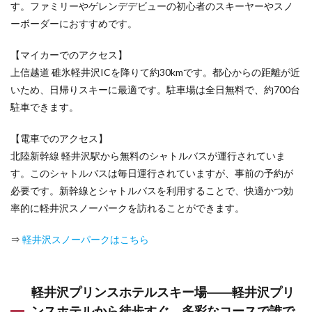
りス
す。ファミリーやゲレンデデビューの初心者のスキーヤーやスノ
キー
ーボーダーにおすすめです。
場
6.1
【マイカーでのアクセス】
ふじて
上信越道 碓氷軽井沢ICを降りて約30kmです。都心からの距離が近
んスノ
ーリゾ
いため、日帰りスキーに最適です。駐車場は全日無料で、約700台
ート
駐車できます。
――パ
ウダー
【電車でのアクセス】
スノー
を満
北陸新幹線 軽井沢駅から無料のシャトルバスが運行されていま
喫！
す。このシャトルバスは毎日運行されていますが、事前の予約が
富士山
の麓で
必要です。新幹線とシャトルバスを利用することで、快適かつ効
最高の
率的に軽井沢スノーパークを訪れることができます。
スキー
体験！
⇒
軽井沢スノーパークはこちら
6.2
カム
イみ
さか
軽井沢プリンスホテルスキー場――軽井沢プリ
スキ
ンスホテルから徒歩すぐ、多彩なコースで誰で