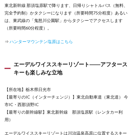
東北新幹線 那須塩原駅で降ります、日帰りシャトルバス（無料、
完全予約制）かタクシーになります（所要時間75分程度）あるい
は、東武線の「鬼怒川公園駅」からタクシーでアクセスします
（所要時間60分程度）。
⇒
ハンターマウンテン塩原はこちら
エーデルワイススキーリゾート――アフタース
キーも楽しみな立地
【所在地】栃木県日光市
【最寄りのIC（インターチェンジ）】東北自動車道（東北道） 今
市IC・西那須野IC
【最寄りの新幹線駅】東北新幹線 那須塩原駅（レンタカー利
用）
エーデルワイススキーリゾートは川治温泉高原に位置するスキー