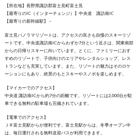
【所在地】長野県諏訪郡富士見町富士見
デメ
リッ
【最寄りのIC（インターチェンジ）】中央道 諏訪南IC
ト
【最寄りの新幹線駅】－
8.2
日帰
富士見パノラマリゾートは、アクセスの良さも自慢のスキーリゾ
りス
ートです。中央道諏訪南ICからわずか7分という近さは、関東南部
キー
に電
からの日帰りスキーに向いています。とくに、ファミリーにおす
車で
すめのリゾートで、子供向けのエリアやレンタルショップ、レス
行く
トランなども充実しています。また、リゾートの魅力はそのロケ
メリ
ッ
ーションにもあり、絶景のもとスキーやスノボを楽しめます。
ト・
デメ
【マイカーでのアクセス】
リッ
ト
中央道 諏訪南ICから約7分の距離です。リゾートには2,000台が駐
車できる無料の駐車場も完備されています。
8.3
日帰
りス
【電車でのアクセス】
キー
ＪＲ富士見駅からが便利です。富士見駅からは、冬季オープン中
にバ
は、毎日運行される無料送迎バスが利用できます。
スツ
アー