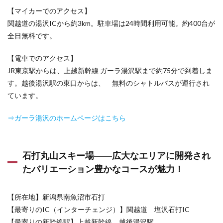
軽井
【マイカーでのアクセス】
沢プ
関越道の湯沢ICから約3km。駐車場は24時間利用可能。約400台が
リン
スホ
全日無料です。
テル
から
【電車でのアクセス】
徒歩
す
JR東京駅からは、上越新幹線 ガーラ湯沢駅まで約75分で到着しま
ぐ、
す。越後湯沢駅の東口からは、 無料のシャトルバスが運行され
多彩
ています。
なコ
ース
で誰
⇒ガーラ湯沢のホームページはこちら
でも
楽し
める
石打丸山スキー場――広大なエリアに開発され
3.3
佐久ス
たバリエーション豊かなコースが魅力！
キーガ
ーデン
パラダ
【所在地】新潟県南魚沼市石打
――ス
【最寄りのIC（インターチェンジ）】関越道 塩沢石打IC
キー、
スノボ
【最寄りの新幹線駅】上越新幹線 越後湯沢駅