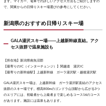
ます。マイカー、電車での詳しいアクセス方法もご紹介しますの
軽井沢
で、関東からの日帰りスキー場選びの参考にしてください。
スノー
パーク
――都
心から
新潟県のおすすめ日帰りスキー場
約100
分！
晴天率
90％、
GALA湯沢スキー場――上越新幹線直結。アク
雪質抜
群の軽
セス抜群で温泉施設も
井沢の
ファミ
リース
【所在地】新潟県南魚沼郡
キー場
【最寄りのIC（インターチェンジ）】関越道 湯沢IC
3.2
【最寄りの新幹線駅】上越新幹線 ガーラ湯沢駅・越後湯沢駅
軽井
沢プ
GALA湯沢スキー場は、上越新幹線 ガーラ湯沢駅直結のアクセス
リン
スホ
抜群のスキー場です。標高800mのゴンドラ山頂駅から広がる3つ
テル
のエリアには、初級者から上級者まで楽しめるコース16のコース
スキ
ー場
があります。施設には温泉もあります。
――