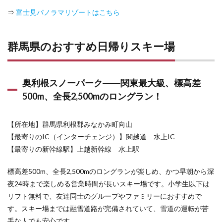
で行
⇒
富士見パノラマリゾートはこちら
くメ
リッ
ト・
デメ
群馬県のおすすめ日帰りスキー場
リッ
ト
9
奥利根スノーパーク――関東最大級、標高差
もう
500m、全長2,500mのロングラン！
少し
幅広
く検
討す
【所在地】群馬県利根郡みなかみ町向山
るな
【最寄りのIC（インターチェンジ）】関越道 水上IC
ら
【最寄りの新幹線駅】上越新幹線 水上駅
――
10
標高差500m、全長2,500mのロングランが楽しめ、かつ早朝から深
目的
夜24時まで楽しめる営業時間が長いスキー場です。小学生以下は
別ス
キー
リフト無料で、友達同士のグループやファミリーにおすすめで
場紹
す。スキー場までは融雪道路が完備されていて、雪道の運転が苦
介ペ
ージ
手な人でも安心です。