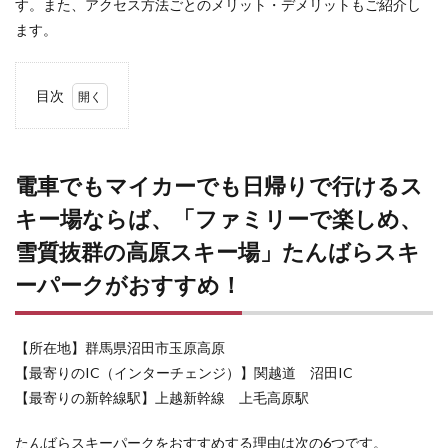
す。また、アクセス方法ごとのメリット・デメリットもご紹介し
ます。
目次
1
電車
でも
マイ
電車でもマイカーでも日帰りで行けるス
カー
キー場ならば、「ファミリーで楽しめ、
でも
日帰
雪質抜群の高原スキー場」たんばらスキ
りで
行け
ーパークがおすすめ！
るス
キー
場な
ら
【所在地】群馬県沼田市玉原高原
ば、
【最寄りのIC（インターチェンジ）】関越道 沼田IC
「フ
ァミ
【最寄りの新幹線駅】上越新幹線 上毛高原駅
リー
で楽
たんばらスキーパークをおすすめする理由は次の6つです。
し