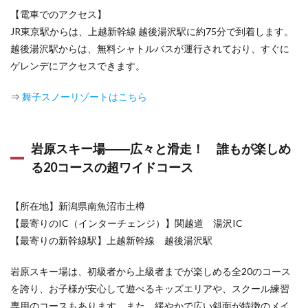
グラ
【電車でのアクセス】
ン！
JR東京駅からは、上越新幹線 越後湯沢駅に約75分で到着します。
4.5
越後湯沢駅からは、無料シャトルバスが運行されており、すぐに
たん
ゲレンデにアクセスできます。
ばら
スキ
ーパ
⇒
舞子スノーリゾートはこちら
ーク
――
雄大
な自
岩原スキー場――広々と滑走！ 誰もが楽しめ
然と
温泉
る20コースの超ワイドコース
を楽
しめ
る、
【所在地】新潟県南魚沼市土樽
関東
【最寄りのIC（インターチェンジ）】関越道 湯沢IC
随一
の雪
【最寄りの新幹線駅】上越新幹線 越後湯沢駅
質に
こだ
岩原スキー場は、初級者から上級者までが楽しめる全20のコース
わる
を誇り、お子様が安心して遊べるキッズエリアや、スクール練習
スキ
ー場
専用のコースもあります。また、緩やかで広い斜面が特徴のメイ