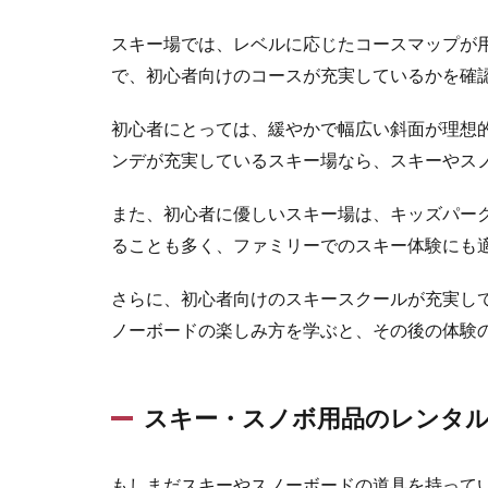
1.2
初心
スキー場では、レベルに応じたコースマップが
者向
で、初心者向けのコースが充実しているかを確
けゲ
レン
デと
初心者にとっては、緩やかで幅広い斜面が理想
スク
ンデが充実しているスキー場なら、スキーやス
ール
1.3
また、初心者に優しいスキー場は、キッズパー
スキ
ることも多く、ファミリーでのスキー体験にも
ー・
スノ
さらに、初心者向けのスキースクールが充実し
ボ用
品の
ノーボードの楽しみ方を学ぶと、その後の体験
レン
タル
サー
ビス
スキー・スノボ用品のレンタ
2
初心者や
ファミリーに
もしまだスキーやスノーボードの道具を持って