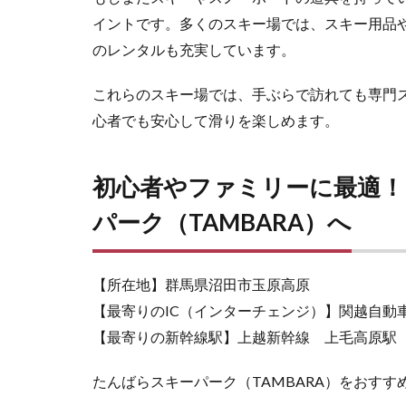
最適！ アク
イントです。多くのスキー場では、スキー用品
セス抜群のた
んばらスキー
のレンタルも充実しています。
パーク
（TAMBARA）
これらのスキー場では、手ぶらで訪れても専門
へ
心者でも安心して滑りを楽しめます。
3
関
越
初心者やファミリーに最適！
道
近
パーク（TAMBARA）へ
郊
の
初
【所在地】群馬県沼田市玉原高原
心
者
【最寄りのIC（インターチェンジ）】関越自動
お
【最寄りの新幹線駅】上越新幹線 上毛高原駅
す
す
たんばらスキーパーク（TAMBARA）をおすす
め
ス