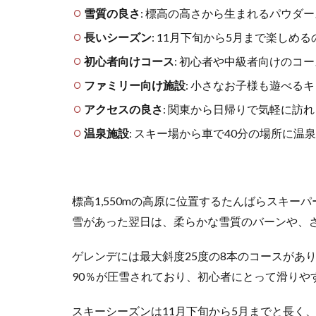
雪質の良さ
キ
: 標高の高さから生まれるパウダ
ー
長いシーズン
: 11月下旬から5月まで楽し
場
初心者向けコース
: 初心者や中級者向けのコ
3.1
湯沢中
ファミリー向け施設
: 小さなお子様も遊べる
里スノ
アクセスの良さ
: 関東から日帰りで気軽に訪
ーリゾ
ート
温泉施設
: スキー場から車で40分の場所に
――雪
質抜
群！
自然を
標高1,550mの高原に位置するたんばらスキ
満喫で
きる、
雪があった翌日は、柔らかな雪質のバーンや、
初心者
とファ
ゲレンデには最大斜度25度の8本のコースがあ
ミリー
90％が圧雪されており、初心者にとって滑りや
向けス
キー場
スキーシーズンは11月下旬から5月までと長く
3.2