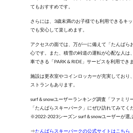
てもおすすめです。
舞子
スノ
ーリ
さらには、3歳未満のお子様でも利用できるキ
ゾー
でも安心して楽しめます。
ト
――
アクセスの面では、万が一に備えて「たんばら
関越
道IC
心です。また、積雪の峠道の運転が心配な人は、
から1
車できる「PARK & RIDE」サービスを利用でき
分、
初心
者か
施設は更衣室やコインロッカーが充実しており
ら上
ストランもあります。
級者
まで
surf＆snowユーザーランキング調査「ファ
楽し
める
「たんばらスキーパーク」にぜひ訪れてみてく
多彩
※2022-2023シーズン surf＆snowユーザ
なゲ
レン
⇒
たんばらスキーパークの公式サイトはこちら
デ