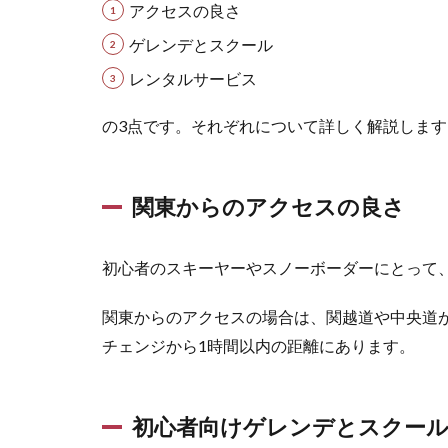
初
アクセスの良さ
心
者
ゲレンデとスクール
向
レンタルサービス
け
ス
の3点です。それぞれについて詳しく解説します
キ
ー
場
の
関東からのアクセスの良さ
選
び
方
初心者のスキーヤーやスノーボーダーにとって
1.1
関東
関東からのアクセスの場合は、関越道や中央道
から
チェンジから1時間以内の距離にあります。
のア
クセ
スの
良さ
初心者向けゲレンデとスクー