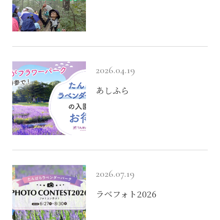
おすすめ
花を見る
開花状況
2026.04.19
園内に咲く花
あしふら
ラベンダーの育て方
たんばら産ラベンダーを使った商品が出来る
まで
遊ぶ
2026.07.19
施設内の過ごし方
ラベンダー摘み取り体験
ラベフォト2026
たんばランド
ペットとご来場の方へ