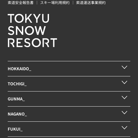
個人情報の保護
索道安全報告書
スキー場利用規約
索道運送事業規約
特定個人情報の保護
ソーシャルメディアポリシー
索道安全報告書
スキー場利用規約
索道運送事業規約
Copyright © Tokyu Resorts & Stays Co., Ltd. All
HOKKAIDO_
rights reserved.
TOCHIGI_
GUNMA_
NAGANO_
FUKUI_