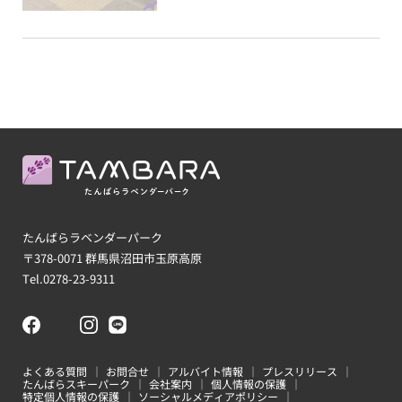
バスツアーの場合
泊まる
周辺ガイド
宿泊ガイド
よくある質問
たんばらラベンダーパーク
お問合せ
〒378-0071 群馬県沼田市玉原高原
アルバイト情報
Tel.
0278-23-9311
プレスリリース
画像ダウンロード
たんばらスキーパーク
よくある質問
お問合せ
アルバイト情報
プレスリリース
会社案内
たんばらスキーパーク
会社案内
個人情報の保護
特定個人情報の保護
ソーシャルメディアポリシー