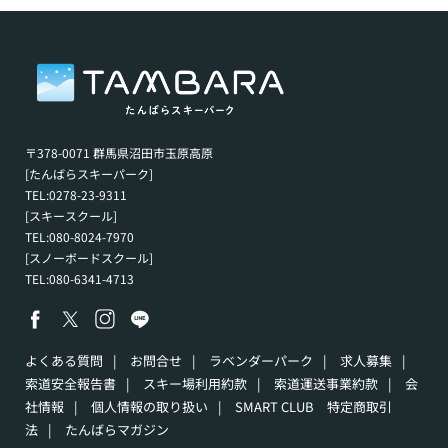
〒378-0071 群馬県沼田市玉原高原
[たんばらスキーパーク]
TEL:0278-23-9311
[スキースクール]
TEL:080-8024-7970
[スノーボードスクール]
TEL:080-6341-4713
よくある質問
|
お問合せ
|
ラベンダーパーク
|
求人募集
|
索道安全報告書
|
スキー場利用約款
|
索道運送事業約款
|
会
社情報
|
個人情報の取り扱い
|
SMART CLUB 特定商取引
法
|
たんばらマガジン